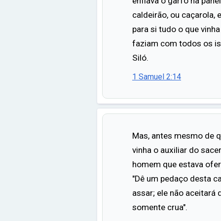
enfiava o garfo na panel
caldeirão, ou caçarola,
para si tudo o que vinh
faziam com todos os isr
Siló.
1 Samuel 2:14
Mas, antes mesmo de q
vinha o auxiliar do sace
homem que estava ofere
"Dê um pedaço desta ca
assar; ele não aceitará 
somente crua".