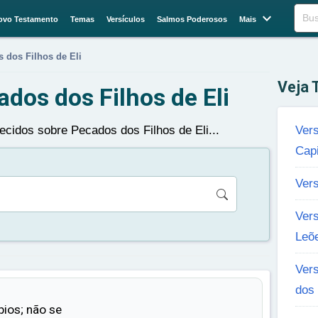

Buscar
ovo Testamento
Temas
Versículos
Salmos Poderosos
Mais
 dos Filhos de Eli
Veja
ados dos Filhos de Eli
ecidos sobre Pecados dos Filhos de Eli...
Ver
Capi
Vers
Vers
Leõ
Vers
dos 
pios; não se