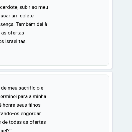
acerdote, subir ao meu
e usar um colete
esença. Também dei à
 as ofertas
s israelitas.
e meu sacrifício e
terminei para a minha
 honra seus filhos
xando-os engordar
 de todas as ofertas
ael? ’