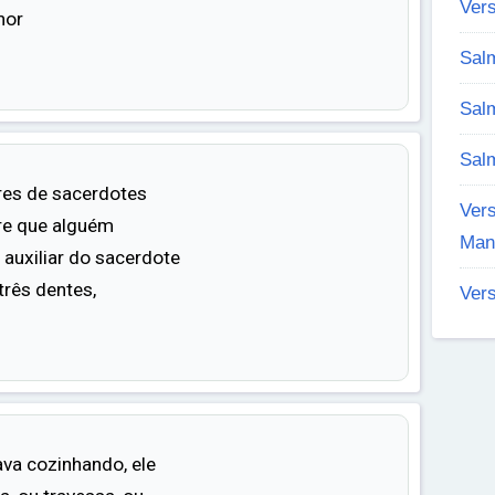
Vers
hor
Salm
Salm
Sal
es de sacerdotes
Vers
re que alguém
Man
 auxiliar do sacerdote
três dentes,
Vers
ava cozinhando, ele