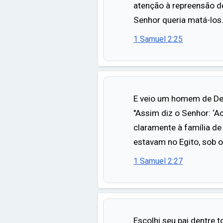
atenção à repreensão de
Senhor queria matá-los
1 Samuel 2:25
E veio um homem de Deus
"Assim diz o Senhor: ‘A
claramente à família de
estavam no Egito, sob 
1 Samuel 2:27
Escolhi seu pai dentre t