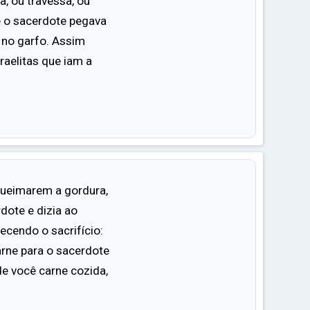
a, ou travessa, ou
 e o sacerdote pegava
a no garfo. Assim
aelitas que iam a
ueimarem a gordura,
rdote e dizia ao
cendo o sacrifício:
rne para o sacerdote
de você carne cozida,