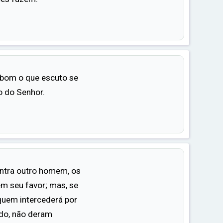
é bom o que escuto se
o do Senhor.
tra outro homem, os
em seu favor; mas, se
quem intercederá por
udo, não deram