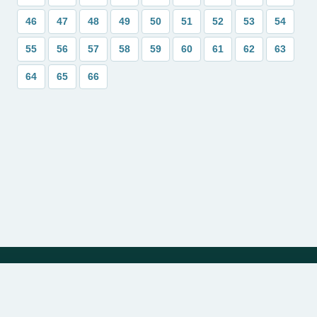
46
47
48
49
50
51
52
53
54
55
56
57
58
59
60
61
62
63
64
65
66
Política de Privacidade
Sobre