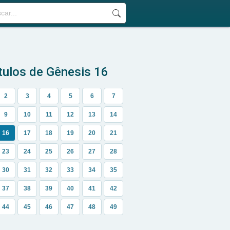
tulos de Gênesis 16
2
3
4
5
6
7
9
10
11
12
13
14
16
17
18
19
20
21
23
24
25
26
27
28
30
31
32
33
34
35
37
38
39
40
41
42
44
45
46
47
48
49