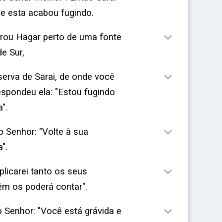
ue esta acabou fugindo.

rou Hagar perto de uma fonte
e Sur,

 serva de Sarai, de onde você
espondeu ela: "Estou fugindo
".

o Senhor: "Volte à sua
".

plicarei tanto os seus
m os poderá contar".

o Senhor: "Você está grávida e