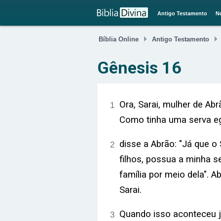
Antigo Testamento
N

Bíblia Online
Antigo Testamento
Gênesis 16
Ora, Sarai, mulher de Abr
1
Como tinha uma serva eg
disse a Abrão: "Já que o
2
filhos, possua a minha s
família por meio dela". 
Sarai.
Quando isso aconteceu j
3