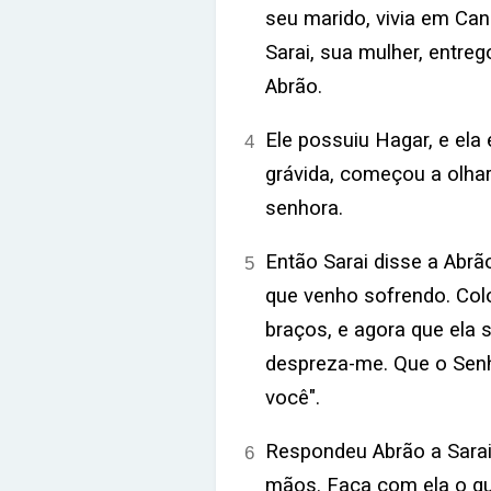
seu marido, vivia em Ca
Sarai, sua mulher, entre
Abrão.
Ele possuiu Hagar, e ela
4
grávida, começou a olha
senhora.
Então Sarai disse a Abrã
5
que venho sofrendo. Col
braços, e agora que ela 
despreza-me. Que o Senh
você".
Respondeu Abrão a Sarai
6
mãos. Faça com ela o qu