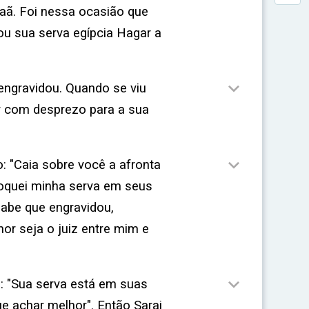
naã. Foi nessa ocasião que
gou sua serva egípcia Hagar a

 engravidou. Quando se viu
r com desprezo para a sua

o: "Caia sobre você a afronta
oquei minha serva em seus
sabe que engravidou,
or seja o juiz entre mim e

: "Sua serva está em suas
e achar melhor". Então Sarai