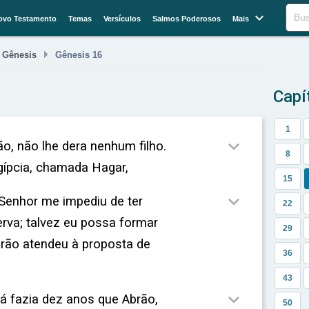

Buscar
ovo Testamento
Temas
Versículos
Salmos Poderosos
Mais


Gênesis
Gênesis 16
Capí
1

ão, não lhe dera nenhum filho.
8
ípcia, chamada Hagar,
15

 Senhor me impediu de ter
22
erva; talvez eu possa formar
29
Abrão atendeu à proposta de
36
43

á fazia dez anos que Abrão,
50