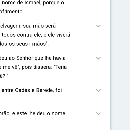
 o nome de Ismael, porque o
ofrimento.

selvagem; sua mão será
todos contra ele, e ele viverá
dos os seus irmãos".

deu ao Senhor que lhe havia
 me vê", pois dissera: "Teria
ê? "

 entre Cades e Berede, foi

brão, e este lhe deu o nome