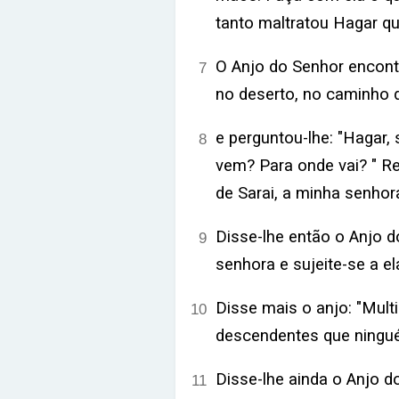
tanto maltratou Hagar q
O Anjo do Senhor encont
7
no deserto, no caminho d
e perguntou-lhe: "Hagar,
8
vem? Para onde vai? " R
de Sarai, a minha senhora
Disse-lhe então o Anjo d
9
senhora e sujeite-se a ela
Disse mais o anjo: "Multi
10
descendentes que ningué
Disse-lhe ainda o Anjo d
11