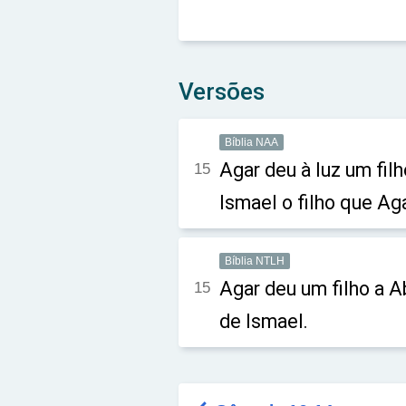
Versões
Bíblia NAA
Agar deu à luz um fil
15
Ismael o filho que Aga
Bíblia NTLH
Agar deu um filho a A
15
de Ismael.