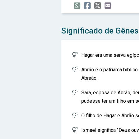
Significado de Gênes

Hagar era uma serva egípc

Abrão é o patriarca bíblic
Abraão.

Sara, esposa de Abrão, de
pudesse ter um filho em se

O filho de Hagar e Abrão 

Ismael significa "Deus ouv