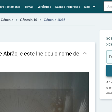

Buscar
ovo Testamento
Temas
Versículos
Salmos Poderosos
Mais



Gênesis
Gênesis 16
Gênesis 16:15
Gos
bíb

e Abrão, e este lhe deu o nome de
Ao 
o e
emai