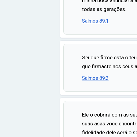
minha boca anunciarei a
todas as gerações.
Salmos 89:1
Sei que firme está o te
que firmaste nos céus a 
Salmos 89:2
Ele o cobrirá com as su
suas asas você encontra
fidelidade dele será o s