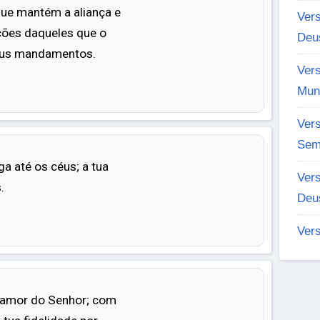
 que mantém a aliança e
Ver
ções daqueles que o
Deu
us mandamentos.
Vers
Mun
Ver
Sem
ga até os céus; a tua
Vers
.
Deu
Ver
 amor do Senhor; com