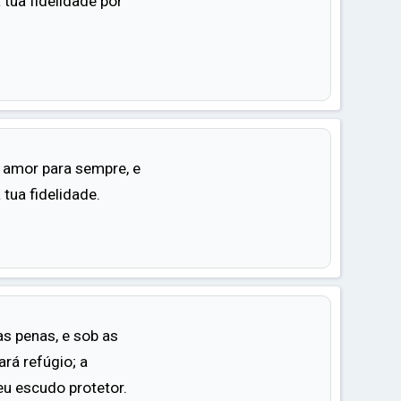
 tua fidelidade por
u amor para sempre, e
tua fidelidade.
as penas, e sob as
rá refúgio; a
eu escudo protetor.