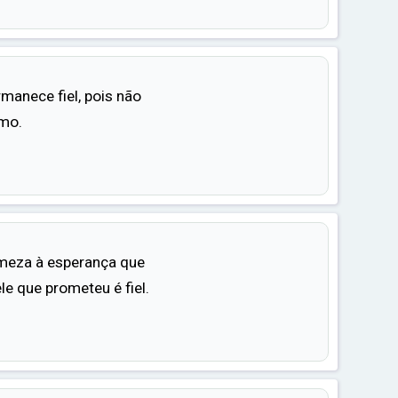
rmanece fiel, pois não
smo.
meza à esperança que
e que prometeu é fiel.