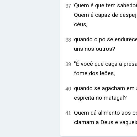
Quem é que tem sabedori
37
Quem é capaz de despej
céus,
quando o pó se endurece
38
uns nos outros?
"É você que caça a presa
39
fome dos leões,
quando se agacham em s
40
espreita no matagal?
Quem dá alimento aos co
41
clamam a Deus e vagueia