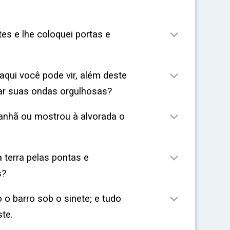

tes e lhe coloquei portas e

aqui você pode vir, além deste
rar suas ondas orgulhosas?

anhã ou mostrou à alvorada o

 terra pelas pontas e
s?

o barro sob o sinete; e tudo
te.