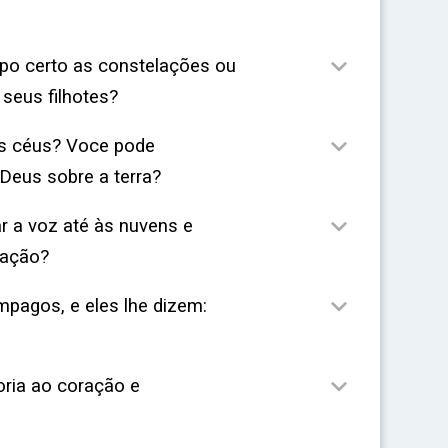

mpo certo as constelações ou
 seus filhotes?

os céus? Voce pode
Deus sobre a terra?

r a voz até às nuvens e
dação?

mpagos, e eles lhe dizem:

ria ao coração e