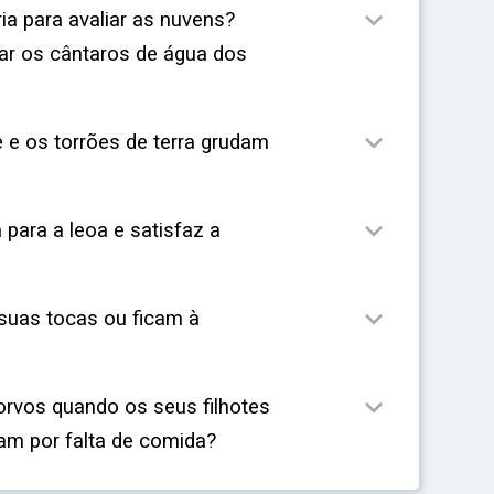

a para avaliar as nuvens?
ar os cântaros de água dos

 e os torrões de terra grudam

 para a leoa e satisfaz a

uas tocas ou ficam à

rvos quando os seus filhotes
m por falta de comida?