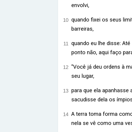
envolvi,
quando fixei os seus limi
10
barreiras,
quando eu lhe disse: Até 
11
ponto não, aqui faço pa
"Você já deu ordens à m
12
seu lugar,
para que ela apanhasse a
13
sacudisse dela os ímpio
A terra toma forma como 
14
nela se vê como uma ves