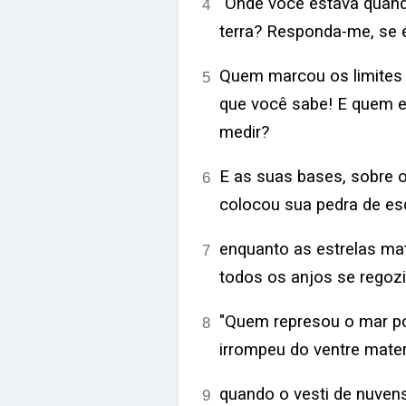
"Onde você estava quando
4
terra? Responda-me, se 
Quem marcou os limites
5
que você sabe! E quem es
medir?
E as suas bases, sobre 
6
colocou sua pedra de es
enquanto as estrelas ma
7
todos os anjos se regoz
"Quem represou o mar po
8
irrompeu do ventre mate
quando o vesti de nuven
9