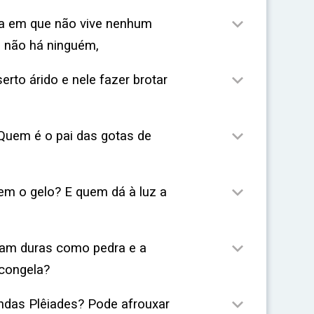

rra em que não vive nenhum
 não há ninguém,

erto árido e nele fazer brotar

Quem é o pai das gotas de

em o gelo? E quem dá à luz a

nam duras como pedra e a
 congela?

indas Plêiades? Pode afrouxar