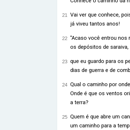
Conhece o caminho da h
Vai ver que conhece, poi
21
já viveu tantos anos!
"Acaso você entrou nos r
22
os depósitos de saraiva,
que eu guardo para os pe
23
dias de guerra e de com
Qual o caminho por ond
24
Onde é que os ventos ori
a terra?
Quem é que abre um canal
25
um caminho para a tempe