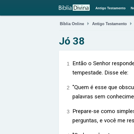
Antigo Testamento
N

Bíblia Online
Antigo Testamento
Jó 38
Então o Senhor responde
1
tempestade. Disse ele:
"Quem é esse que obsc
2
palavras sem conhecime
Prepare-se como simple
3
perguntas, e você me re