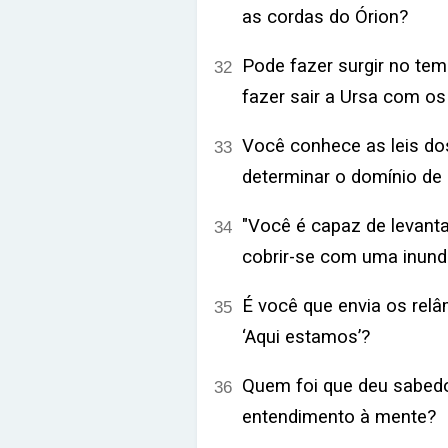
as cordas do Órion?
Pode fazer surgir no te
32
fazer sair a Ursa com os
Você conhece as leis d
33
determinar o domínio de 
"Você é capaz de levanta
34
cobrir-se com uma inun
É você que envia os relâ
35
‘Aqui estamos’?
Quem foi que deu sabedo
36
entendimento à mente?