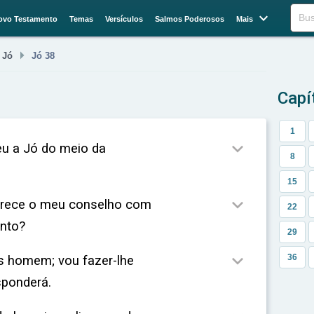

Buscar
ovo Testamento
Temas
Versículos
Salmos Poderosos
Mais


Jó
Jó 38
Capí
1

u a Jó do meio da
8
15

urece o meu conselho com
22
nto?
29

36
s homem; vou fazer-lhe
sponderá.