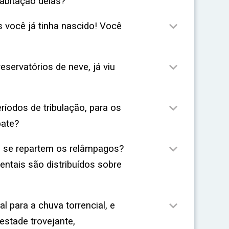
abitação delas?

s você já tinha nascido! Você

eservatórios de neve, já viu

ríodos de tribulação, para os
bate?

e se repartem os relâmpagos?
entais são distribuídos sobre

 para a chuva torrencial, e
stade trovejante,