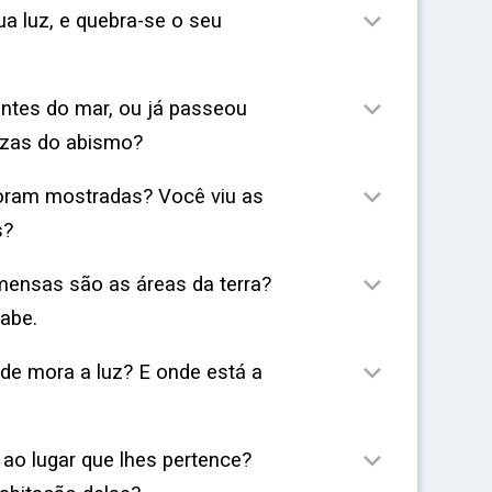

a luz, e quebra-se o seu

entes do mar, ou já passeou
ezas do abismo?

foram mostradas? Você viu as
s?

mensas são as áreas da terra?
abe.

de mora a luz? E onde está a

ao lugar que lhes pertence?