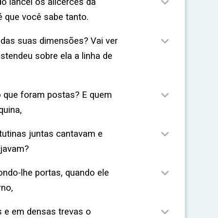

 lancei os alicerces da
é que você sabe tanto.

 das suas dimensões? Vai ver
tendeu sobre ela a linha de

o que foram postas? E quem
quina,

tutinas juntas cantavam e
ijavam?

ndo-lhe portas, quando ele
rno,

s e em densas trevas o