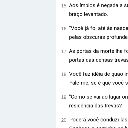
Aos ímpios é negada a su
15
braço levantado.
"Você já foi até às nasc
16
pelas obscuras profund
As portas da morte lhe 
17
portas das densas treva
Você faz idéia de quão i
18
Fale-me, se é que você s
"Como se vai ao lugar on
19
residência das trevas?
Poderá você conduzi-las 
20