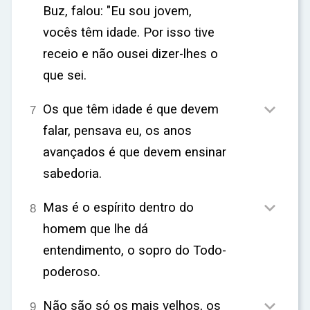
ar
Buz, falou: "Eu sou jovem,
vocês têm idade. Por isso tive
receio e não ousei dizer-lhes o
que sei.

Os que têm idade é que devem
7
falar, pensava eu, os anos
avançados é que devem ensinar
sabedoria.

Mas é o espírito dentro do
8
homem que lhe dá
entendimento, o sopro do Todo-
poderoso.

Não são só os mais velhos, os
9