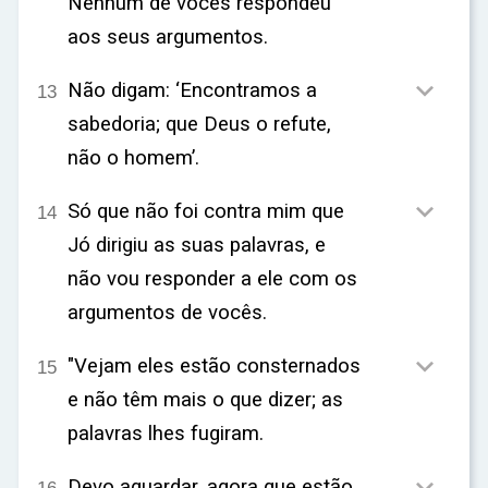
Nenhum de vocês respondeu
aos seus argumentos.

Não digam: ‘Encontramos a
13
sabedoria; que Deus o refute,
não o homem’.

Só que não foi contra mim que
14
Jó dirigiu as suas palavras, e
não vou responder a ele com os
argumentos de vocês.

"Vejam eles estão consternados
15
e não têm mais o que dizer; as
palavras lhes fugiram.
Devo aguardar, agora que estão