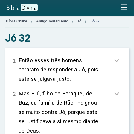
×
☰



Bíblia Online
Antigo Testamento
Jó
Jó 32
Jó 32

Então esses três homens
1
pararam de responder a Jó, pois
este se julgava justo.

Mas Eliú, filho de Baraquel, de
2
Buz, da família de Rão, indignou-
se muito contra Jó, porque este
se justificava a si mesmo diante
de Deus.