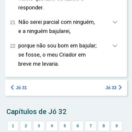
responder.

Não serei parcial com ninguém,
21
e a ninguém bajularei,

porque não sou bom em bajular;
22
se fosse, o meu Criador em
breve me levaria.


Jó 31
Jó 33
Capítulos de Jó 32
1
2
3
4
5
6
7
8
9