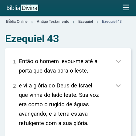
×
☰



Bíblia Online
Antigo Testamento
Ezequiel
Ezequiel 43
Ezequiel 43

Então o homem levou-me até a
1
porta que dava para o leste,

e vi a glória do Deus de Israel
2
que vinha do lado leste. Sua voz
era como o rugido de águas
avançando, e a terra estava
refulgente com a sua glória.