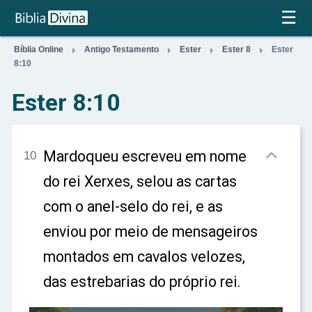
×
☰




Bíblia Online
Antigo Testamento
Ester
Ester 8
Ester
8:10
Ester 8:10

Mardoqueu escreveu em nome
10
do rei Xerxes, selou as cartas
com o anel-selo do rei, e as
enviou por meio de mensageiros
montados em cavalos velozes,
das estrebarias do próprio rei.