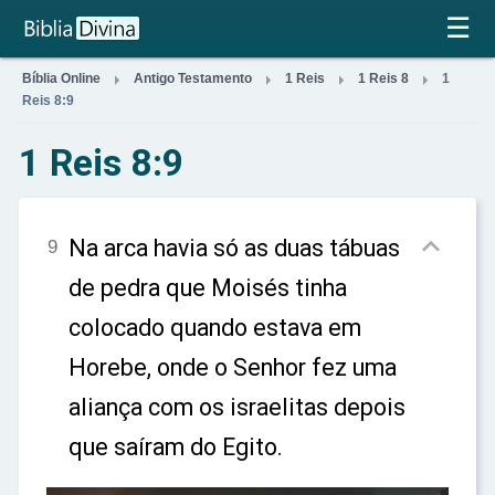
×
☰




Bíblia Online
Antigo Testamento
1 Reis
1 Reis 8
1
Reis 8:9
1 Reis 8:9

Na arca havia só as duas tábuas
9
de pedra que Moisés tinha
colocado quando estava em
Horebe, onde o Senhor fez uma
aliança com os israelitas depois
que saíram do Egito.