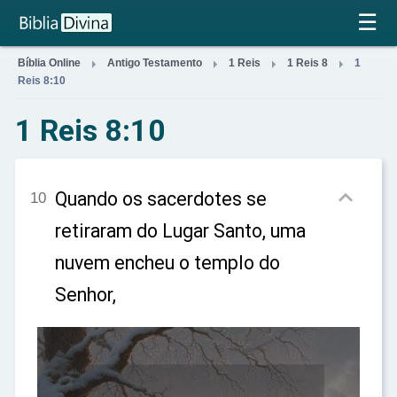
×
☰




Bíblia Online
Antigo Testamento
1 Reis
1 Reis 8
1
Reis 8:10
1 Reis 8:10

Quando os sacerdotes se
10
retiraram do Lugar Santo, uma
nuvem encheu o templo do
Senhor,