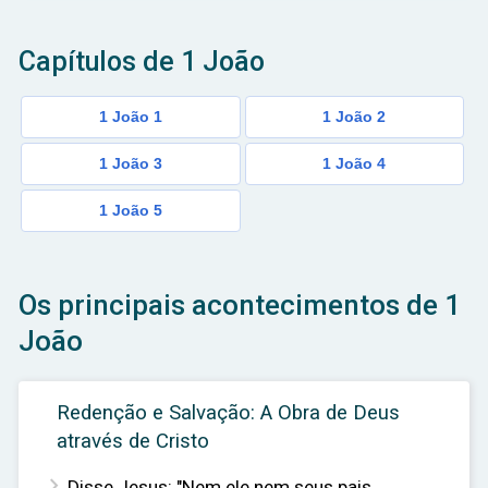
ar
Capítulos de 1 João
1 João 1
1 João 2
1 João 3
1 João 4
1 João 5
Os principais acontecimentos de 1
João
Redenção e Salvação: A Obra de Deus
através de Cristo

Disse Jesus: "Nem ele nem seus pais