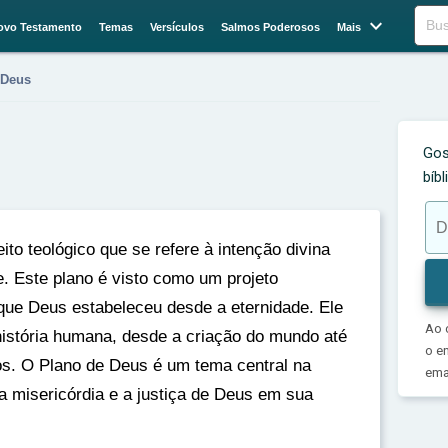

Buscar
ovo Testamento
Temas
Versículos
Salmos Poderosos
Mais
 Deus
Gos
bíb
to teológico que se refere à intenção divina
. Este plano é visto como um projeto
 que Deus estabeleceu desde a eternidade. Ele
Ao 
história humana, desde a criação do mundo até
o e
s. O Plano de Deus é um tema central na
emai
a misericórdia e a justiça de Deus em sua