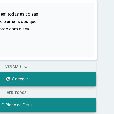
em todas as coisas
ue o amam, dos que
ordo com o seu

VER MAIS

Carregar
VER TODOS
O Plano de Deus