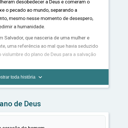
colheram desobedecer a Deus e comeram o
ouxe o pecado ao mundo, separando a
anto, mesmo nesse momento de desespero,
redimir a humanidade.
m Salvador, que nasceria de uma mulher e
te, uma referência ao mal que havia seduzido
ro vislumbre do plano de Deus para a salvação
e a humanidade continuou a viver em pecado.

strar toda história
 Sua promessa. Ele escolheu Abraão, um
teu que através de sua descendência todas as
çoadas.
lano de Deus
u através de Jesus Cristo, que nasceu de
raão. Jesus viveu uma vida perfeita, ensinou
mente, morreu na cruz para pagar o preço pelos