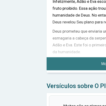
Infelizmente, Adão e Eva es
fruto proibido. Essa ação tr
humanidade de Deus. No ent
Deus revelou Seu plano para 
Deus prometeu que enviaria u
esmagaria a cabeça da serpen
Adão e Eva. Este foi o primei
da humanidade.
Muitos séculos se passaram, 
Mo
Mas Deus não se esqueceu de
homem de grande fé, e prome
nações da Terra seriam aben
Versículos sobre O P
A promessa de Deus se cumpri
Maria, uma descendente de Ab
sobre o amor de Deus e, final