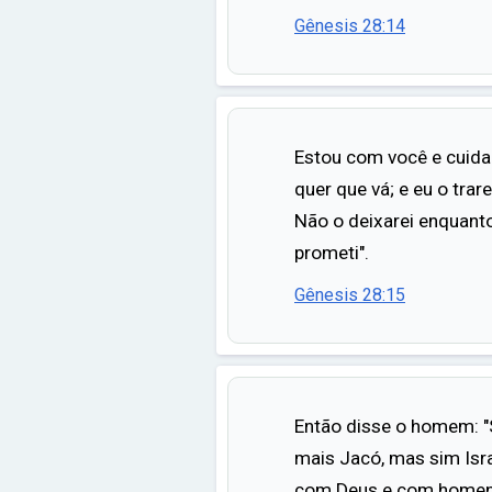
Gênesis 28:14
Estou com você e cuida
quer que vá; e eu o trare
Não o deixarei enquanto
prometi".
Gênesis 28:15
Então disse o homem: 
mais Jacó, mas sim Isra
com Deus e com homens