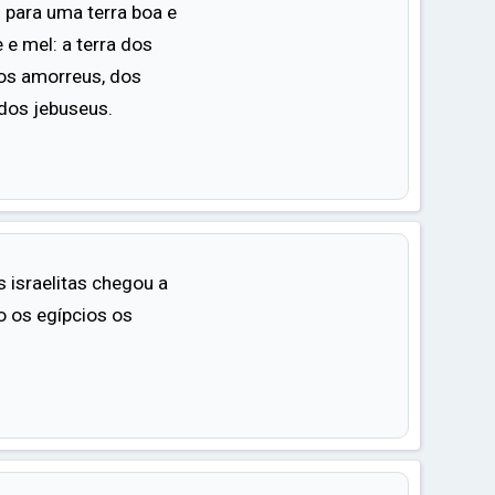
i para uma terra boa e
 e mel: a terra dos
dos amorreus, dos
 dos jebuseus.
 israelitas chegou a
o os egípcios os