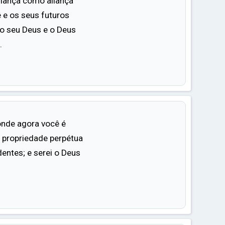
liança como aliança
 e os seus futuros
 o seu Deus e o Deus
.
onde agora você é
o propriedade perpétua
entes; e serei o Deus