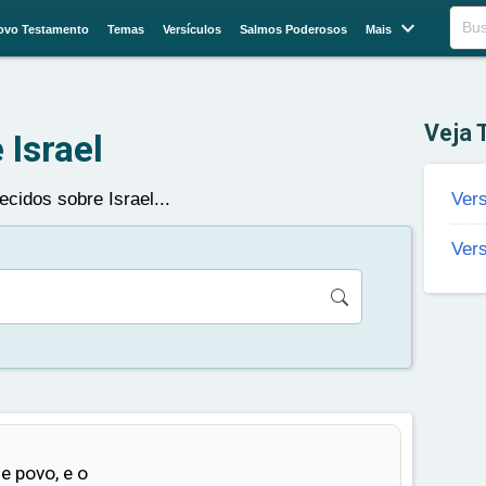

Buscar
ovo Testamento
Temas
Versículos
Salmos Poderosos
Mais
Veja
 Israel
cidos sobre Israel...
Vers
Vers
e povo, e o