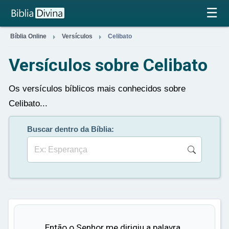
×
☰


Bíblia Online
Versículos
Celibato
Versículos sobre Celibato
Os versículos bíblicos mais conhecidos sobre
Celibato...
Buscar dentro da Bíblia:
Então o Senhor me dirigiu a palavra,