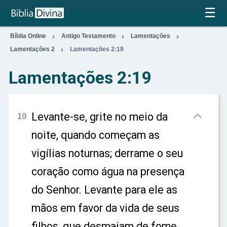
×
☰



Bíblia Online
Antigo Testamento
Lamentações

Lamentações 2
Lamentações 2:19
Lamentações 2:19

Levante-se, grite no meio da
19
noite, quando começam as
vigílias noturnas; derrame o seu
coração como água na presença
do Senhor. Levante para ele as
mãos em favor da vida de seus
filhos, que desmaiam de fome