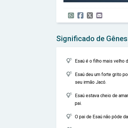
Significado de Gênes

Esaú é o filho mais velho 

Esaú deu um forte grito p
seu irmão Jacó.

Esaú estava cheio de amar
pai.

O pai de Esaú não pôde dar