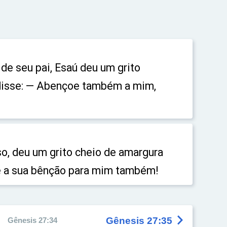
 de seu pai, Esaú deu um grito
disse: — Abençoe também a mim,
o, deu um grito cheio de amargura
dê a sua bênção para mim também!

Gênesis 27:35
Gênesis 27:34