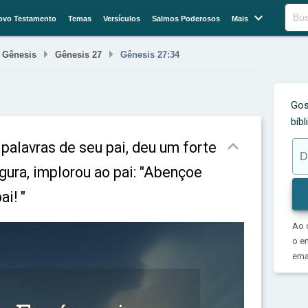

Buscar
ovo Testamento
Temas
Versículos
Salmos Poderosos
Mais



Gênesis
Gênesis 27
Gênesis 27:34
Gos
bíb

palavras de seu pai, deu um forte
rgura, implorou ao pai: "Abençoe
i! "
Ao 
o e
emai