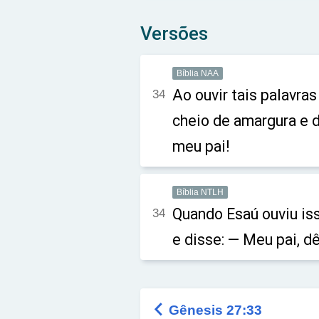
Versões
Bíblia NAA
Ao ouvir tais palavras
34
cheio de amargura e 
meu pai!
Bíblia NTLH
Quando Esaú ouviu iss
34
e disse: — Meu pai, 

Gênesis 27:33