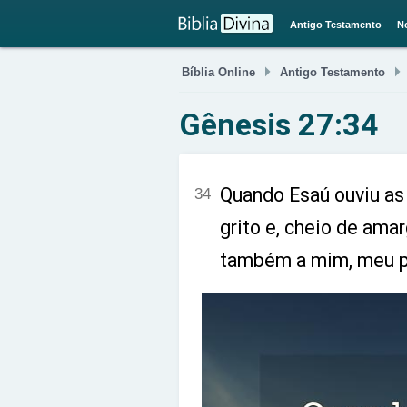
Antigo Testamento
N

Bíblia Online
Antigo Testamento
Gênesis 27:34
Quando Esaú ouviu as 
34
grito e, cheio de ama
também a mim, meu pa