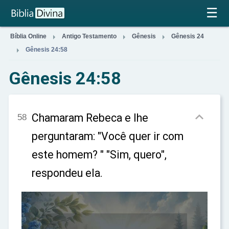
×
☰



Bíblia Online
Antigo Testamento
Gênesis
Gênesis 24

Gênesis 24:58
Gênesis 24:58

Chamaram Rebeca e lhe
58
perguntaram: "Você quer ir com
este homem? " "Sim, quero",
respondeu ela.