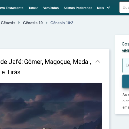

Buscar
ovo Testamento
Temas
Versículos
Salmos Poderosos
Mais



Gênesis
Gênesis 10
Gênesis 10:2
Gos
bíb

s de Jafé: Gômer, Magogue, Madai,
e Tirás.
Ao 
o e
emai