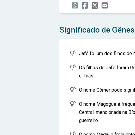
Significado de Gênes

Jafé foi um dos filhos de 

Os filhos de Jafé foram G
e Tirás.

O nome Gômer pode signific

O nome Magogue é frequen
Central, mencionada na Bí
guerreiro.

O nome Madai é frequente