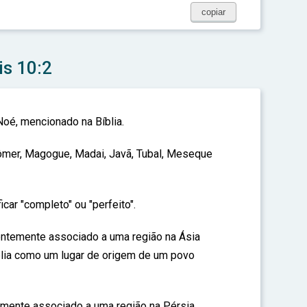
copiar
is 10:2
Noé, mencionado na Bíblia.
ômer, Magogue, Madai, Javã, Tubal, Meseque
ar "completo" ou "perfeito".
temente associado a uma região na Ásia
blia como um lugar de origem de um povo
mente associado a uma região na Pérsia,