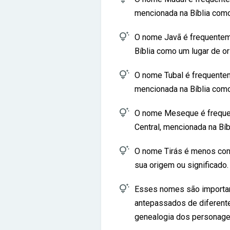
mencionada na Bíblia com

O nome Javã é frequentem
Bíblia como um lugar de o

O nome Tubal é frequente
mencionada na Bíblia com

O nome Meseque é frequen
Central, mencionada na Bí

O nome Tirás é menos con
sua origem ou significado.

Esses nomes são importan
antepassados de diferente
genealogia dos personagen