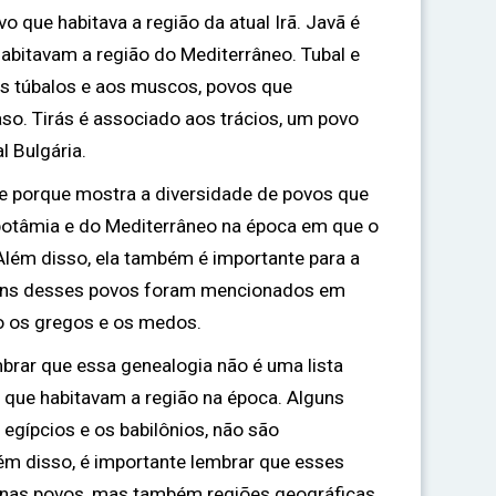
 que habitava a região da atual Irã. Javã é
abitavam a região do Mediterrâneo. Tubal e
 túbalos e aos muscos, povos que
so. Tirás é associado aos trácios, um povo
l Bulgária.
e porque mostra a diversidade de povos que
potâmia e do Mediterrâneo na época em que o
. Além disso, ela também é importante para a
alguns desses povos foram mencionados em
mo os gregos e os medos.
mbrar que essa genealogia não é uma lista
que habitavam a região na época. Alguns
egípcios e os babilônios, não são
ém disso, é importante lembrar que esses
nas povos, mas também regiões geográficas