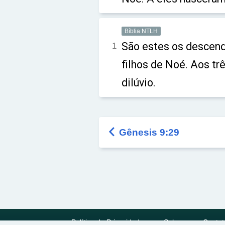
Bíblia NTLH
São estes os descend
1
filhos de Noé. Aos tr
dilúvio.

Gênesis 9:29
Política de Privacidade
Sobre
Contat