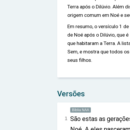
Terra após o Dilúvio. Além 
origem comum em Noé e seus
Em resumo, o versículo 1 de
de Noé após o Dilúvio, que 
que habitaram a Terra. A li
Sem, e mostra que todos o
seus filhos.
Versões
Bíblia NAA
São estas as gerações
1
Noé. A eles nasceram 