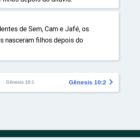
entes de Sem, Cam e Jafé, os
ês nasceram filhos depois do

Gênesis 10:2
Gênesis 10:1
o