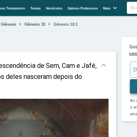

Buscar
ovo Testamento
Temas
Versículos
Salmos Poderosos
Mais



Gênesis
Gênesis 10
Gênesis 10:1
Gos
bíb

 descendência de Sem, Cam e Jafé,
hos deles nasceram depois do
Ao 
o e
emai