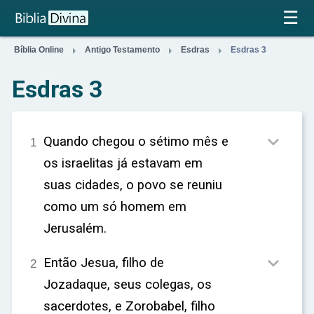
×
☰



Bíblia Online
Antigo Testamento
Esdras
Esdras 3
Esdras 3

Quando chegou o sétimo mês e
1
os israelitas já estavam em
suas cidades, o povo se reuniu
como um só homem em
Jerusalém.

Então Jesua, filho de
2
Jozadaque, seus colegas, os
sacerdotes, e Zorobabel, filho