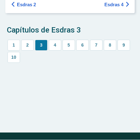


Esdras 2
Esdras 4
Capítulos de Esdras 3
1
2
3
4
5
6
7
8
9
10