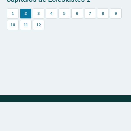
1
2
3
4
5
6
7
8
9
10
11
12
Política de Privacidade
Sobre
Contato
© 2024 | bibliadivina.com.br