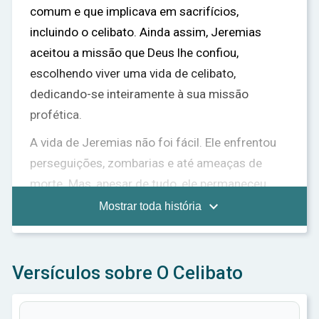
comum e que implicava em sacrifícios,
incluindo o celibato. Ainda assim, Jeremias
aceitou a missão que Deus lhe confiou,
escolhendo viver uma vida de celibato,
dedicando-se inteiramente à sua missão
profética.
A vida de Jeremias não foi fácil. Ele enfrentou
perseguições, zombarias e até ameaças de
morte. Mas, apesar de tudo, ele permaneceu
firme em sua decisão de celibato e em seu

Mostrar toda história
compromisso com Deus. Ele sabia que seu
chamado era maior do que qualquer desejo
humano e que sua missão era de vital
Versículos sobre O Celibato
importância para o povo de Judá.
Jeremias era frequentemente questionado