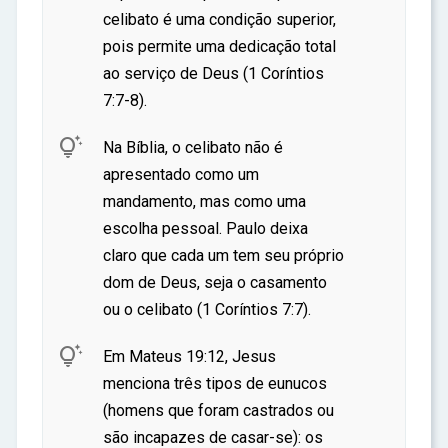
ar
celibato é uma condição superior,
pois permite uma dedicação total
ao serviço de Deus (1 Coríntios
7:7-8).

Na Bíblia, o celibato não é
apresentado como um
mandamento, mas como uma
escolha pessoal. Paulo deixa
claro que cada um tem seu próprio
dom de Deus, seja o casamento
ou o celibato (1 Coríntios 7:7).

Em Mateus 19:12, Jesus
menciona três tipos de eunucos
(homens que foram castrados ou
são incapazes de casar-se): os