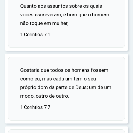
Quanto aos assuntos sobre os quais
sobre sua escolha. "Por que você escolheu a
vocês escreveram, é bom que o homem
solidão?", perguntavam. "Por que você não se
não toque em mulher,
casa e tem filhos como todos nós?" Mas
Jeremias, com serenidade e convicção,
1 Coríntios 7:1
respondia: "Fui chamado para uma missão
divina. Minha vida é dedicada a servir a Deus e
ao Seu povo. O celibato é uma parte dessa
dedicação."
Gostaria que todos os homens fossem
Deus, em Sua infinita sabedoria, havia escolhido
como eu; mas cada um tem o seu
Jeremias para uma missão especial, e o
próprio dom da parte de Deus; um de um
celibato era uma parte essencial dessa missão.
modo, outro de outro.
Jeremias sabia que, ao escolher o celibato, ele
1 Coríntios 7:7
estava escolhendo uma vida de total devoção a
Deus e ao Seu povo. Ele estava escolhendo
colocar as necessidades dos outros acima de