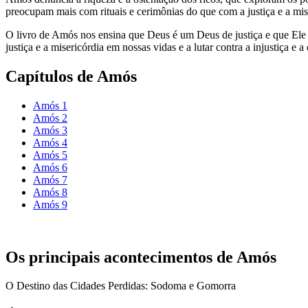
preocupam mais com rituais e cerimônias do que com a justiça e a mis
O livro de Amós nos ensina que Deus é um Deus de justiça e que Ele s
justiça e a misericórdia em nossas vidas e a lutar contra a injustiça e
Capítulos de Amós
Amós 1
Amós 2
Amós 3
Amós 4
Amós 5
Amós 6
Amós 7
Amós 8
Amós 9
Os principais acontecimentos de Amós
O Destino das Cidades Perdidas: Sodoma e Gomorra