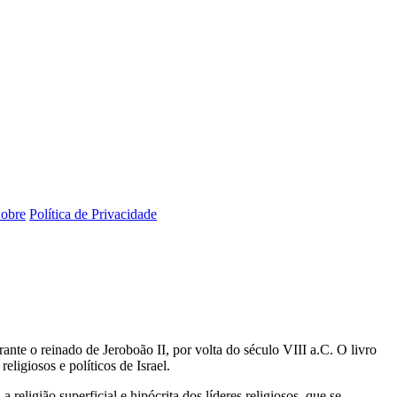
obre
Política de Privacidade
nte o reinado de Jeroboão II, por volta do século VIII a.C. O livro
ligiosos e políticos de Israel.
eligião superficial e hipócrita dos líderes religiosos, que se