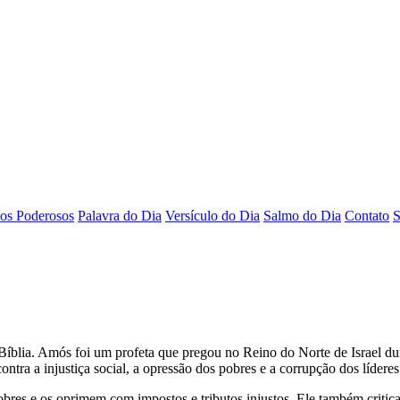
os Poderosos
Palavra do Dia
Versículo do Dia
Salmo do Dia
Contato
S
íblia. Amós foi um profeta que pregou no Reino do Norte de Israel dura
a injustiça social, a opressão dos pobres e a corrupção dos líderes re
es e os oprimem com impostos e tributos injustos. Ele também critica a r