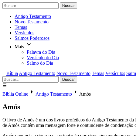
Buscar
Antigo Testamento
Novo Testamento
Temas
Versículos
Salmos Poderosos

Mais
Palavra do Dia
Versículo do Dia
Salmo do Dia
×
Bíblia
Antigo Testamento
Novo Testamento
Temas
Versículos
Salm
Buscar
☰


Bíblia Online
Antigo Testamento
Amós
Amós
O livro de Amós é um dos livros proféticos do Antigo Testamento da B
de Amós contém uma mensagem forte e contundente de condenação contra 
Amós denuncia a riqueza e a ostentação dos ricos, que exploram os pobr