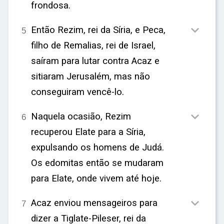
ar
frondosa.

Então Rezim, rei da Síria, e Peca,
5
filho de Remalias, rei de Israel,
saíram para lutar contra Acaz e
sitiaram Jerusalém, mas não
conseguiram vencê-lo.

Naquela ocasião, Rezim
6
recuperou Elate para a Síria,
expulsando os homens de Judá.
Os edomitas então se mudaram
para Elate, onde vivem até hoje.

Acaz enviou mensageiros para
7
dizer a Tiglate-Pileser, rei da