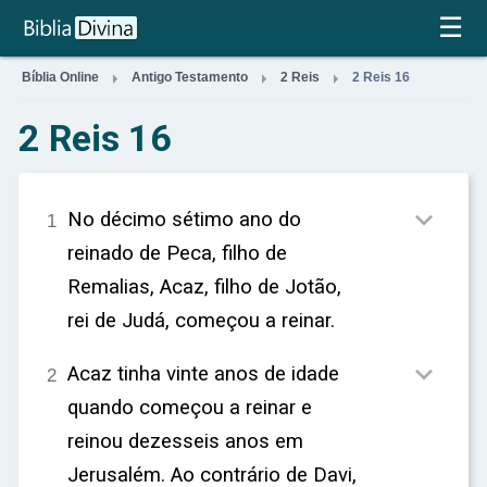
×
☰



Bíblia Online
Antigo Testamento
2 Reis
2 Reis 16
2 Reis 16

No décimo sétimo ano do
1
reinado de Peca, filho de
Remalias, Acaz, filho de Jotão,
rei de Judá, começou a reinar.

Acaz tinha vinte anos de idade
2
quando começou a reinar e
reinou dezesseis anos em
Jerusalém. Ao contrário de Davi,