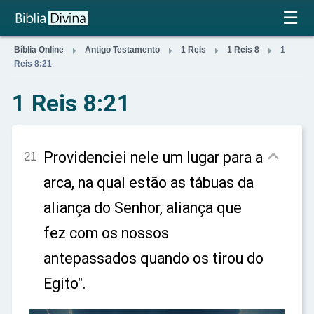
×
☰




Bíblia Online
Antigo Testamento
1 Reis
1 Reis 8
1
Reis 8:21
1 Reis 8:21

Providenciei nele um lugar para a
21
arca, na qual estão as tábuas da
aliança do Senhor, aliança que
fez com os nossos
antepassados quando os tirou do
Egito".