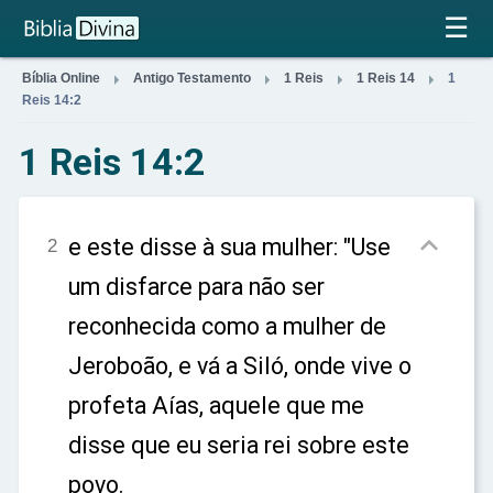
×
☰




Bíblia Online
Antigo Testamento
1 Reis
1 Reis 14
1
Reis 14:2
1 Reis 14:2

e este disse à sua mulher: "Use
2
um disfarce para não ser
reconhecida como a mulher de
Jeroboão, e vá a Siló, onde vive o
profeta Aías, aquele que me
disse que eu seria rei sobre este
povo.