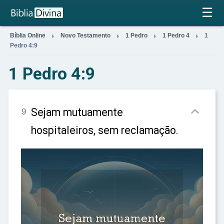
×
☰




Bíblia Online
Novo Testamento
1 Pedro
1 Pedro 4
1
Pedro 4:9
1 Pedro 4:9

Sejam mutuamente
9
hospitaleiros, sem reclamação.