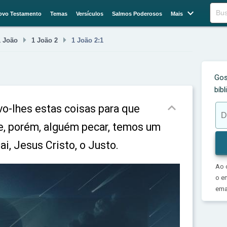

Buscar
ovo Testamento
Temas
Versículos
Salmos Poderosos
Mais


1 João
1 João 2
1 João 2:1
Gos
bíb

vo-lhes estas coisas para que
, porém, alguém pecar, temos um
ai, Jesus Cristo, o Justo.
Ao 
o e
emai