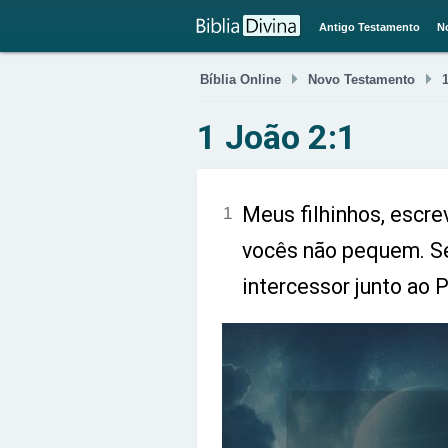
Antigo Testamento
N


Bíblia Online
Novo Testamento
1 João 2:1
Meus filhinhos, escre
1
vocês não pequem. Se
intercessor junto ao P