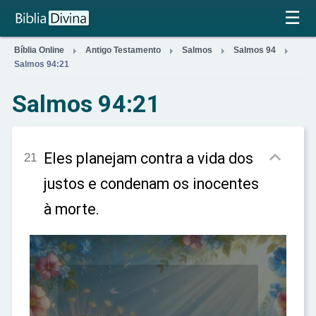
×
☰




Bíblia Online
Antigo Testamento
Salmos
Salmos 94
Salmos 94:21
Salmos 94:21

Eles planejam contra a vida dos
21
justos e condenam os inocentes
à morte.