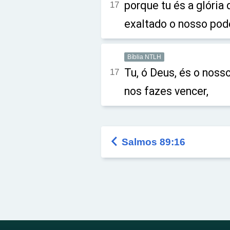
porque tu és a glória 
17
exaltado o nosso pod
Bíblia NTLH
Tu, ó Deus, és o nosso
17
nos fazes vencer,

Salmos 89:16