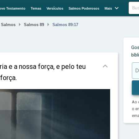

Buscar
ovo Testamento
Temas
Versículos
Salmos Poderosos
Mais



Salmos
Salmos 89
Salmos 89:17
Gos
bíb

ria e a nossa força, e pelo teu
força.
Ao 
o e
emai