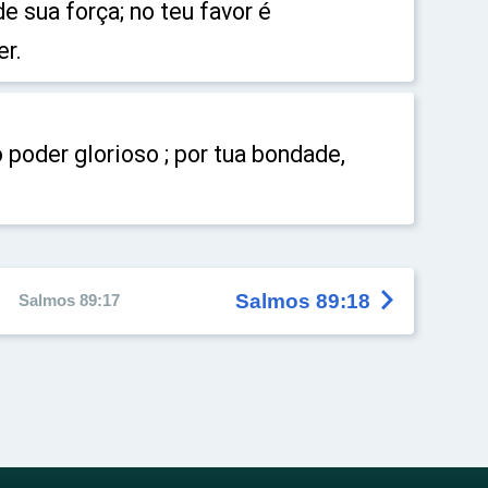
de sua força; no teu favor é
er.
 poder glorioso ; por tua bondade,

Salmos 89:18
Salmos 89:17