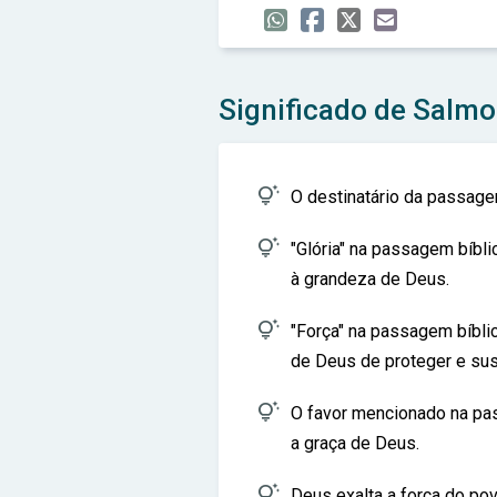
Significado de Salmo

O destinatário da passage

"Glória" na passagem bíbl
à grandeza de Deus.

"Força" na passagem bíbli
de Deus de proteger e sus

O favor mencionado na pa
a graça de Deus.

Deus exalta a força do p