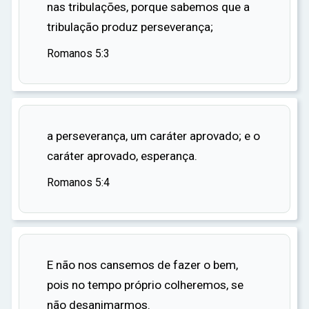
nas tribulações, porque sabemos que a
A história de Jó é um exemplo poderoso de
tribulação produz perseverança;
persistência na fé. Mesmo quando tudo estava
perdido, ele se manteve firme em sua crença em
Romanos 5:3
Deus. Ele persistiu, não porque esperava uma
recompensa, mas porque acreditava na
bondade e justiça de Deus. E no final, sua
persistência foi recompensada.
a perseverança, um caráter aprovado; e o
caráter aprovado, esperança.
Romanos 5:4
E não nos cansemos de fazer o bem,
pois no tempo próprio colheremos, se
não desanimarmos.