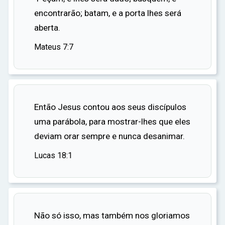
no entanto, manteve sua inocência. Ele
encontrarão; batam, e a porta lhes será
questionou Deus sobre seu sofrimento, mas
aberta.
nunca perdeu sua fé.
Mateus 7:7
Deus finalmente respondeu a Jó, não com
explicações, mas com perguntas que revelaram
sua soberania e sabedoria. Jó reconheceu a
grandeza de Deus e se arrependeu por
questioná-lo. Deus repreendeu os amigos de Jó
Então Jesus contou aos seus discípulos
por suas acusações falsas e ordenou que Jó
uma parábola, para mostrar-lhes que eles
orasse por eles.
deviam orar sempre e nunca desanimar.
Por sua persistência e fé, Deus restaurou a Jó,
Lucas 18:1
dando-lhe o dobro do que ele tinha antes. Jó
teve mais sete filhos e três filhas, consideradas
as mais belas da terra. Ele viveu mais 140 anos,
vendo seus filhos e netos até a quarta geração.
Não só isso, mas também nos gloriamos