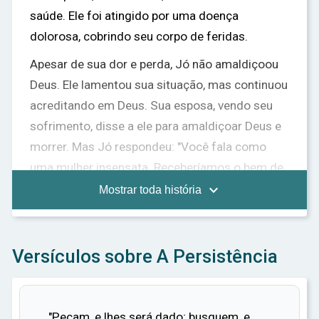
saúde. Ele foi atingido por uma doença
dolorosa, cobrindo seu corpo de feridas.
Apesar de sua dor e perda, Jó não amaldiçoou
Deus. Ele lamentou sua situação, mas continuou
acreditando em Deus. Sua esposa, vendo seu
sofrimento, disse a ele para amaldiçoar Deus e
morrer. Mas Jó respondeu: "Você fala como
uma mulher insensata. Receberíamos o bem de
Deus e não receberíamos o mal?" Em tudo isso,

Mostrar toda história
Jó não pecou com seus lábios.
Três amigos de Jó vieram visitá-lo, mas em vez
Versículos sobre A Persistência
de confortá-lo, eles o acusaram de pecado. Eles
acreditavam que o sofrimento de Jó era um
castigo de Deus por algum pecado oculto. Jó,
"Peçam, e lhes será dado; busquem, e