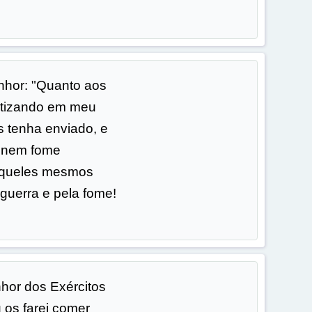
enhor: "Quanto aos
fetizando em meu
 tenha enviado, e
a nem fome
 aqueles mesmos
 guerra e pela fome!
nhor dos Exércitos
 os farei comer