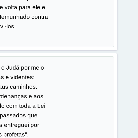
e volta para ele e
estemunhado contra
vi-los.
l e Judá por meio
s e videntes:
aus caminhos.
rdenanças e aos
do com toda a Lei
epassados que
 entreguei por
 profetas".