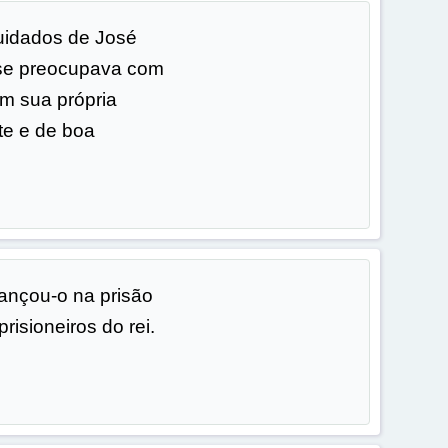
cuidados de José
 se preocupava com
m sua própria
te e de boa
ançou-o na prisão
isioneiros do rei.