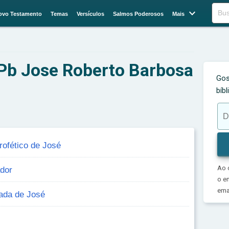

Buscar
ovo Testamento
Temas
Versículos
Salmos Poderosos
Mais
 Pb Jose Roberto Barbosa
Gos
bíb
rofético de José
Ao 
dor
o e
emai
ada de José