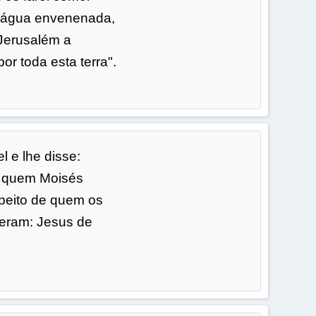
 água envenenada,
 Jerusalém a
r toda esta terra".
l e lhe disse:
 quem Moisés
speito de quem os
eram: Jesus de