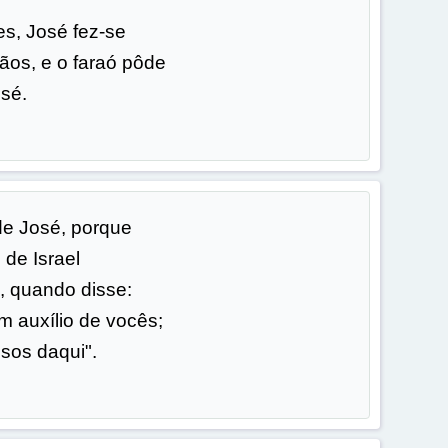
s, José fez-se
ãos, e o faraó pôde
osé.
de José, porque
 de Israel
, quando disse:
m auxílio de vocês;
sos daqui".