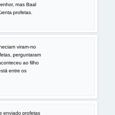
Senhor, mas Baal
üenta profetas.
heciam viram-no
fetas, perguntaram
aconteceu ao filho
stá entre os
e enviado profetas