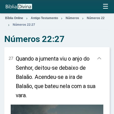
×
☰



Bíblia Online
Antigo Testamento
Números
Números 22

Números 22:27
Números 22:27

Quando a jumenta viu o anjo do
27
Senhor, deitou-se debaixo de
Balaão. Acendeu-se a ira de
Balaão, que bateu nela com a sua
vara.