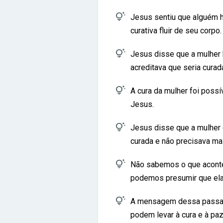

Jesus sentiu que alguém h
curativa fluir de seu corpo.

Jesus disse que a mulher 
acreditava que seria curad

A cura da mulher foi possí
Jesus.

Jesus disse que a mulher 
curada e não precisava ma

Não sabemos o que aconte
podemos presumir que ela 

A mensagem dessa passag
podem levar à cura e à paz 