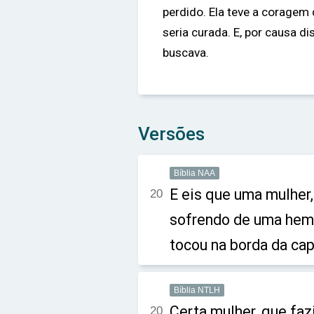
perdido. Ela teve a coragem 
seria curada. E, por causa d
buscava.
Versões
Bíblia NAA
E eis que uma mulher,
20
sofrendo de uma hemor
tocou na borda da cap
Bíblia NTLH
Certa mulher, que fa
20