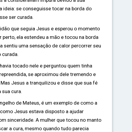
s a consideravam impura devido à sua
a ideia: se conseguisse tocar na borda do
sse ser curada.
ltidão que seguia Jesus e esperou o momento
r perto, ela estendeu a mão e tocou na borda
a sentiu uma sensação de calor percorrer seu
o curada.
havia tocado nele e perguntou quem tinha
 repreendida, se aproximou dele tremendo e
 Mas Jesus a tranquilizou e disse que sua fé
a sua cura.
vangelho de Mateus, é um exemplo de como a
como Jesus estava disposto a ajudar
om sinceridade. A mulher que tocou no manto
scar a cura, mesmo quando tudo parecia