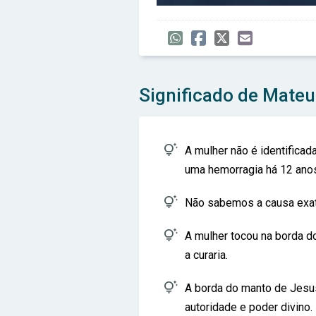
Significado de Mateu

A mulher não é identifica
uma hemorragia há 12 ano

Não sabemos a causa exat

A mulher tocou na borda d
a curaria.

A borda do manto de Jesu
autoridade e poder divino.