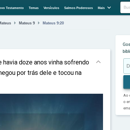

Buscar
ovo Testamento
Temas
Versículos
Salmos Poderosos
Mais


Mateus
Mateus 9
Mateus 9:20
Gos
bíb

 havia doze anos vinha sofrendo
egou por trás dele e tocou na
Ao 
o e
emai