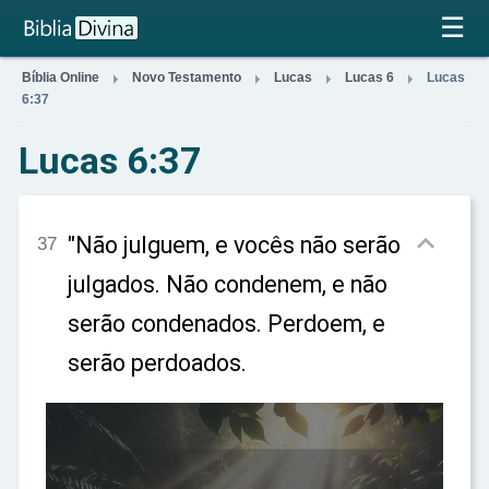
×
☰




Bíblia Online
Novo Testamento
Lucas
Lucas 6
Lucas
6:37
Lucas 6:37

"Não julguem, e vocês não serão
37
julgados. Não condenem, e não
serão condenados. Perdoem, e
serão perdoados.