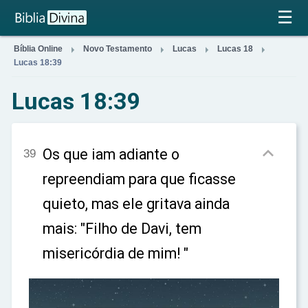
×
☰




Bíblia Online
Novo Testamento
Lucas
Lucas 18
Lucas 18:39
Lucas 18:39

Os que iam adiante o
39
repreendiam para que ficasse
quieto, mas ele gritava ainda
mais: "Filho de Davi, tem
misericórdia de mim! "