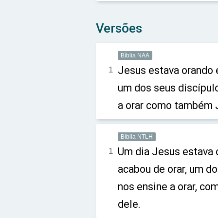
Versões
Bíblia NAA
Jesus estava orando e
1
um dos seus discípulo
a orar como também J
Bíblia NTLH
Um dia Jesus estava 
1
acabou de orar, um do
nos ensine a orar, co
dele.