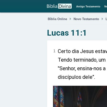
Antigo Testamento
N


Bíblia Online
Novo Testamento
Lucas 11:1
Certo dia Jesus esta
1
Tendo terminado, um d
"Senhor, ensina-nos a
discípulos dele".