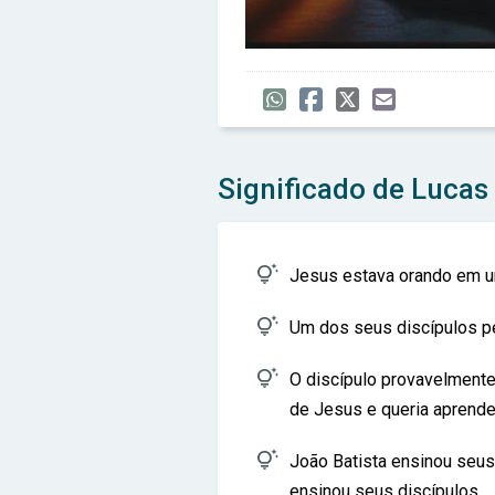
Significado de Lucas

Jesus estava orando em u

Um dos seus discípulos pe

O discípulo provavelmente
de Jesus e queria aprender

João Batista ensinou seus
ensinou seus discípulos.