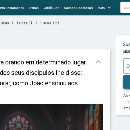

Buscar
ovo Testamento
Temas
Versículos
Salmos Poderosos
Mais


Lucas
Lucas 11
Lucas 11:1
Gos
bíb

va orando em determinado lugar.
os seus discípulos lhe disse:
 orar, como João ensinou aos
Ao 
o e
emai