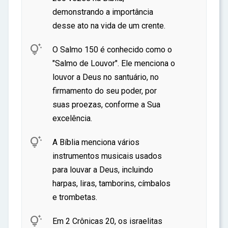
ar
demonstrando a importância
desse ato na vida de um crente.

O Salmo 150 é conhecido como o
"Salmo de Louvor". Ele menciona o
louvor a Deus no santuário, no
firmamento do seu poder, por
suas proezas, conforme a Sua
excelência.

A Bíblia menciona vários
instrumentos musicais usados
para louvar a Deus, incluindo
harpas, liras, tamborins, címbalos
e trombetas.

Em 2 Crônicas 20, os israelitas