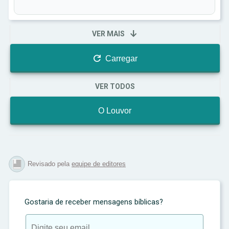
poder do louvor e do amor de Deus por nós.

VER MAIS

Carregar
VER TODOS
O Louvor
Revisado pela
equipe de editores
Gostaria de receber mensagens bíblicas?