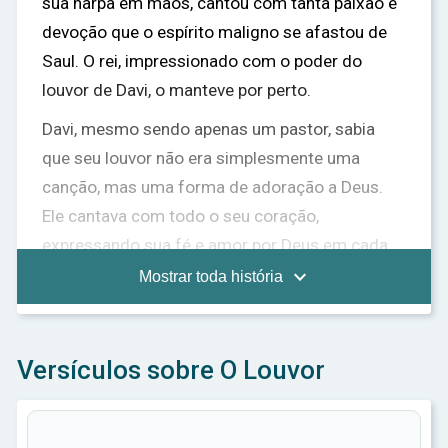
sua harpa em mãos, cantou com tanta paixão e
devoção que o espírito maligno se afastou de
Saul. O rei, impressionado com o poder do
louvor de Davi, o manteve por perto.
Davi, mesmo sendo apenas um pastor, sabia
que seu louvor não era simplesmente uma
canção, mas uma forma de adoração a Deus.
Ele cantava com todo o seu coração,
expressando sua fé e amor por Deus em cada
nota e palavra. Seu louvor era tão poderoso que

Mostrar toda história
até mesmo o espírito maligno não podia resistir.
Com o tempo, Davi se tornou rei. Mesmo assim,
Versículos sobre O Louvor
ele nunca deixou de louvar a Deus. Ele compôs
muitos salmos, que são cantos de louvor,
adoração e agradecimento a Deus. Esses