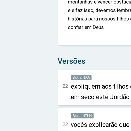
montanhas e vencer obstácu
ele faz isso, devemos lembra
histórias para nossos filhos
confiar em Deus.
Versões
Bíblia NAA
expliquem aos filhos 
22
em seco este Jordão.
Bíblia NTLH
vocês explicarão que 
22