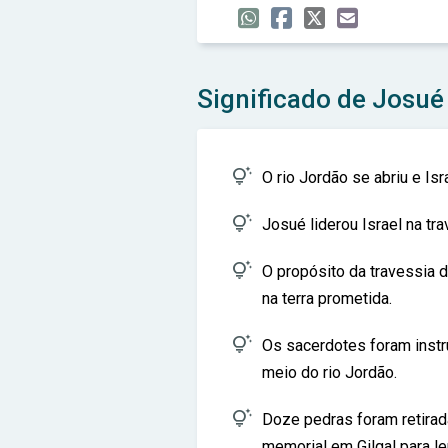
Significado de Josué

O rio Jordão se abriu e Is

Josué liderou Israel na tr

O propósito da travessia d
na terra prometida.

Os sacerdotes foram instru
meio do rio Jordão.

Doze pedras foram retira
memorial em Gilgal para le