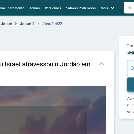

Buscar
ovo Testamento
Temas
Versículos
Salmos Poderosos
Mais



Josué
Josué 4
Josué 4:22
Gos
bíb

i Israel atravessou o Jordão em
Ao 
o e
emai