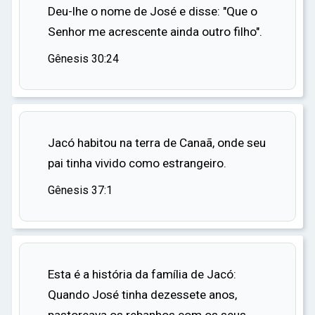
esposa de Potifar, rejeitada por José,
Deu-lhe o nome de José e disse: "Que o
falsamente o acusou de tentar seduzi-la, e José
Senhor me acrescente ainda outro filho".
foi jogado na prisão.
Gênesis 30:24
Na prisão, José ganhou a confiança do
carcereiro e foi colocado encarregado dos
outros prisioneiros. Lá, ele interpretou
corretamente os sonhos de dois prisioneiros, o
Jacó habitou na terra de Canaã, onde seu
copeiro e o padeiro do faraó. Quando o faraó
pai tinha vivido como estrangeiro.
teve um sonho perturbador que ninguém
Gênesis 37:1
poderia interpretar, o copeiro lembrou-se de
José. José interpretou o sonho do faraó como
sete anos de fartura seguidos por sete anos de
fome e aconselhou o faraó a se preparar.
Esta é a história da família de Jacó:
Impressionado, o faraó nomeou José como
Quando José tinha dezessete anos,
governador do Egito. José administrou o país