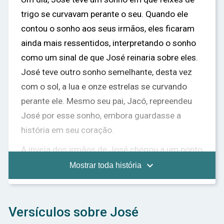
trigo se curvavam perante o seu. Quando ele
contou o sonho aos seus irmãos, eles ficaram
ainda mais ressentidos, interpretando o sonho
como um sinal de que José reinaria sobre eles.
José teve outro sonho semelhante, desta vez
com o sol, a lua e onze estrelas se curvando
perante ele. Mesmo seu pai, Jacó, repreendeu
José por esse sonho, embora guardasse a
história em seu coração.
A inveja dos irmãos de José chegou a um ponto
crítico quando Jacó enviou José para verificar o

Mostrar toda história
bem-estar deles enquanto pastoreavam o
rebanho. Vendo José se aproximar, eles
conspiraram para matá-lo. No entanto, Rúben, o
Versículos sobre José
irmão mais velho, interveio e sugeriu que eles o