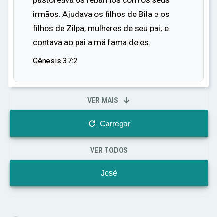
pastoreava os rebanhos com os seus
com sabedoria, armazenando grãos durante os
irmãos. Ajudava os filhos de Bila e os
anos de fartura. Quando a fome chegou, o Egito
filhos de Zilpa, mulheres de seu pai; e
estava preparado e pessoas de todas as terras,
contava ao pai a má fama deles.
incluindo os irmãos de José, vieram ao Egito
para comprar grãos.
Gênesis 37:2
Finalmente, José se revelou a seus irmãos,
perdoou-os e os convidou, junto com seu pai, a

VER MAIS
viver no Egito. Assim, José, o sonhador, tornou-
se o salvador de sua família e de muitas

Carregar
nações, cumprindo os sonhos que Deus lhe dera
tantos anos antes.
VER TODOS
José