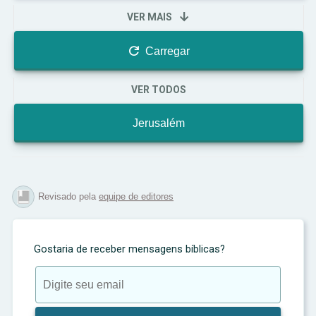

VER MAIS
continua a desempenhar seu papel como o
coração espiritual do mundo.

Carregar
VER TODOS
Jerusalém
Revisado pela
equipe de editores
Gostaria de receber mensagens bíblicas?