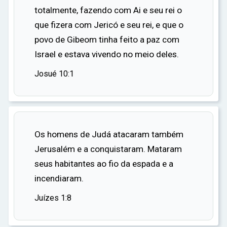
ocorreram em Jerusalém, solidificando a
totalmente, fazendo com Ai e seu rei o
cidade como o centro da fé cristã.
que fizera com Jericó e seu rei, e que o
povo de Gibeom tinha feito a paz com
No entanto, a história de Jerusalém não termina
Israel e estava vivendo no meio deles.
aí. A cidade continua a ser um lugar sagrado
para judeus, cristãos e muçulmanos, cada um
Josué 10:1
com seu próprio vínculo espiritual com a cidade.
Apesar dos conflitos e disputas que marcaram
sua história, Jerusalém permanece como um
símbolo de fé, esperança e paz.
Os homens de Judá atacaram também
Jerusalém e a conquistaram. Mataram
A história de Jerusalém é uma história de fé e
seus habitantes ao fio da espada e a
perseverança, de triunfo e tragédia. É uma
incendiaram.
história que reflete a jornada espiritual da
humanidade e a busca constante por Deus. E,
Juízes 1:8
acima de tudo, é uma história que continua a ser
escrita, à medida que a cidade de Jerusalém