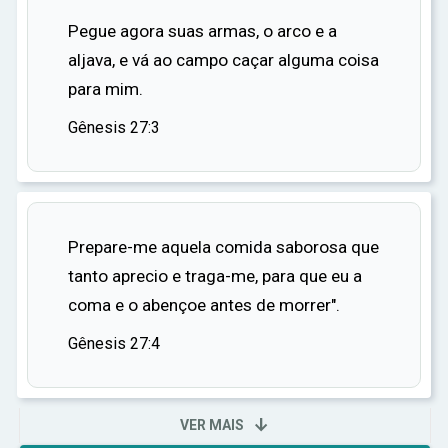
apesar de nossas falhas e erros, Deus pode nos
Pegue agora suas armas, o arco e a
transformar e usar para cumprir Seus
aljava, e vá ao campo caçar alguma coisa
propósitos.
para mim.
Gênesis 27:3
Prepare-me aquela comida saborosa que
tanto aprecio e traga-me, para que eu a
coma e o abençoe antes de morrer".
Gênesis 27:4

VER MAIS