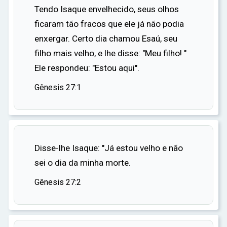
se casar com Raquel.
Tendo Isaque envelhecido, seus olhos
ficaram tão fracos que ele já não podia
Depois de vinte anos, Jacó decidiu voltar para
enxergar. Certo dia chamou Esaú, seu
Canaã com suas esposas, filhos e rebanhos. No
filho mais velho, e lhe disse: "Meu filho! "
caminho, lutou com um anjo que o abençoou e
Ele respondeu: "Estou aqui".
mudou seu nome para Israel, que significa
"aquele que luta com Deus".
Gênesis 27:1
Ao chegar em Canaã, Jacó se reconciliou com
Esaú e viveu o resto de sua vida em paz. Ele se
tornou o patriarca de doze filhos, que deram
Disse-lhe Isaque: "Já estou velho e não
origem às doze tribos de Israel.
sei o dia da minha morte.
A história de Jacó é uma jornada de fé e
Gênesis 27:2
transformação, de um homem astuto e
enganador a um homem de Deus, abençoado e
renomeado. Sua vida é um testemunho de que,