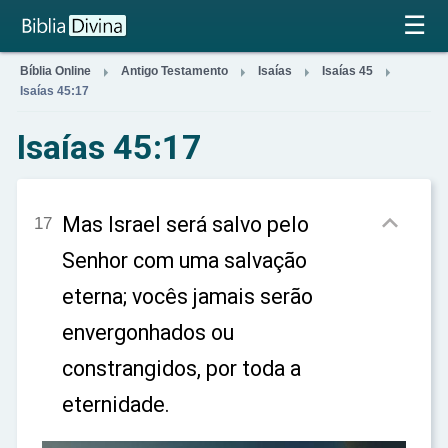
×
☰




Bíblia Online
Antigo Testamento
Isaías
Isaías 45
Isaías 45:17
Isaías 45:17

Mas Israel será salvo pelo
17
Senhor com uma salvação
eterna; vocês jamais serão
envergonhados ou
constrangidos, por toda a
eternidade.