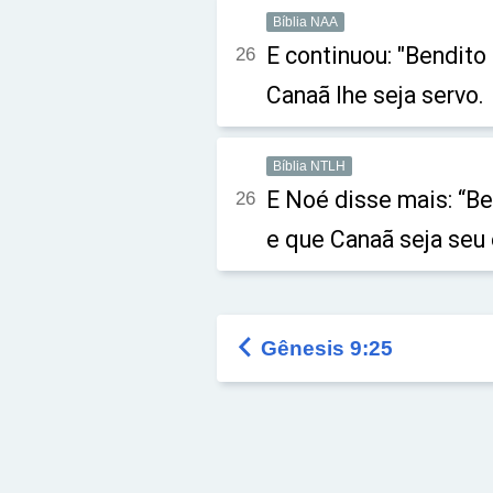
Bíblia NAA
E continuou: "Bendito
26
Canaã lhe seja servo.
Bíblia NTLH
E Noé disse mais: “Be
26
e que Canaã seja seu 

Gênesis 9:25