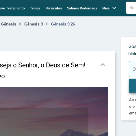

Buscar
ovo Testamento
Temas
Versículos
Salmos Poderosos
Mais



Gênesis
Gênesis 9
Gênesis 9:26
Gos
bíb

 seja o Senhor, o Deus de Sem!
vo.
Ao 
o e
emai