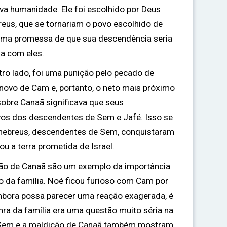
nova humanidade. Ele foi escolhido por Deus
reus, que se tornariam o povo escolhido de
uma promessa de que sua descendência seria
a com eles.
tro lado, foi uma punição pelo pecado de
 novo de Cam e, portanto, o neto mais próximo
obre Canaã significava que seus
os dos descendentes de Sem e Jafé. Isso se
 hebreus, descendentes de Sem, conquistaram
ou a terra prometida de Israel.
ão de Canaã são um exemplo da importância
ro da família. Noé ficou furioso com Cam por
embora possa parecer uma reação exagerada, é
nra da família era uma questão muito séria na
e Sem e a maldição de Canaã também mostram