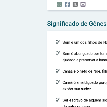
Significado de Gênes

Sem é um dos filhos de N

Sem é abençoado por ter si
ajudado a preservar a hum

Canaã é o neto de Noé, fil

Canaã é amaldiçoado porq
expôs sua nudez.

Ser escravo de alguém sign
de outra pessoa.