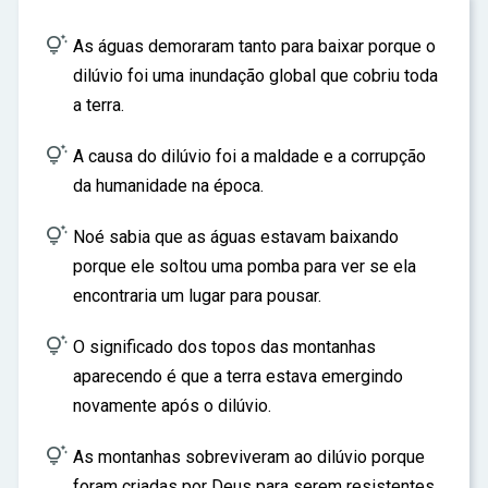
ar

As águas demoraram tanto para baixar porque o
dilúvio foi uma inundação global que cobriu toda
a terra.

A causa do dilúvio foi a maldade e a corrupção
da humanidade na época.

Noé sabia que as águas estavam baixando
porque ele soltou uma pomba para ver se ela
encontraria um lugar para pousar.

O significado dos topos das montanhas
aparecendo é que a terra estava emergindo
novamente após o dilúvio.

As montanhas sobreviveram ao dilúvio porque
foram criadas por Deus para serem resistentes