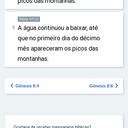
picos das montanhas.
Bíblia NTLH
A água continuou a baixar, até
5
que no primeiro dia do décimo
mês apareceram os picos das
montanhas.


Gênesis 8:4
Gênesis 8:6
Gostaria de receber mensagens bíblicas?