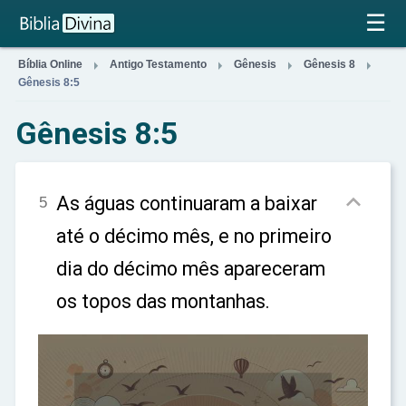
×
☰




Bíblia Online
Antigo Testamento
Gênesis
Gênesis 8
Gênesis 8:5
Gênesis 8:5

As águas continuaram a baixar
5
até o décimo mês, e no primeiro
dia do décimo mês apareceram
os topos das montanhas.