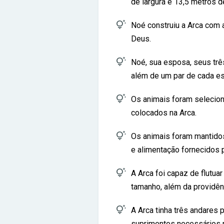
de largura e 13,5 metros de

Noé construiu a Arca com a
Deus.

Noé, sua esposa, seus trê
além de um par de cada es

Os animais foram selecio
colocados na Arca.

Os animais foram mantidos
e alimentação fornecidos p

A Arca foi capaz de flutua
tamanho, além da providênc

A Arca tinha três andares
suprimentos necessários p