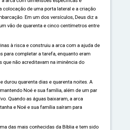
ir a arca com dimensões específicas e
 a colocação de uma porta lateral e a criação
mbarcação. Em um dos versículos, Deus diz a
um vão de quarenta e cinco centímetros entre
inas à risca e construiu a arca com a ajuda de
os para completar a tarefa, enquanto eram
os que não acreditavam na iminência do
 e durou quarenta dias e quarenta noites. A
, mantendo Noé e sua família, além de um par
alvo. Quando as águas baixaram, a arca
anha e Noé e sua família saíram para
 uma das mais conhecidas da Bíblia e tem sido