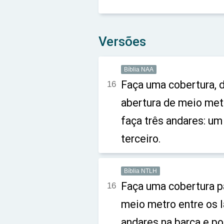
Versões
Bíblia NAA
Faça uma cobertura, d
16
abertura de meio metr
faça três andares: u
terceiro.
Bíblia NTLH
Faça uma cobertura p
16
meio metro entre os l
andares na barca e p