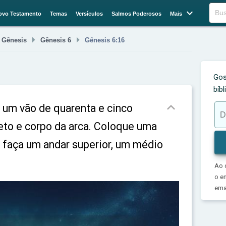

Buscar
ovo Testamento
Temas
Versículos
Salmos Poderosos
Mais



Gênesis
Gênesis 6
Gênesis 6:16
Gos
bíb

 um vão de quarenta e cinco
eto e corpo da arca. Coloque uma
 e faça um andar superior, um médio
Ao 
o e
emai