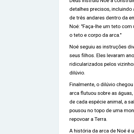
Deus instruiu Noé a constru
detalhes precisos, incluindo
de três andares dentro da e
Noé: "Faça-lhe um teto com 
o teto e corpo da arca."
Noé seguiu as instruções div
seus filhos. Eles levaram an
ridicularizados pelos vizinh
dilúvio.
Finalmente, o dilúvio chegou
arca flutuou sobre as águas
de cada espécie animal, a s
pousou no topo de uma mont
repovoar a Terra.
A história da arca de Noé é