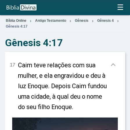
×
☰




Bíblia Online
Antigo Testamento
Gênesis
Gênesis 4
Gênesis 4:17
Gênesis 4:17

Caim teve relações com sua
17
mulher, e ela engravidou e deu à
luz Enoque. Depois Caim fundou
uma cidade, à qual deu o nome
do seu filho Enoque.