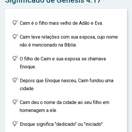
Significado de Gênesis 4:17
ar

Caim é o filho mais velho de Adão e Eva.

Caim teve relações com sua esposa, cujo nome
não é mencionado na Bíblia.

O filho de Caim e sua esposa se chamava
Enoque.

Depois que Enoque nasceu, Caim fundou uma
cidade.

Caim deu o nome da cidade ao seu filho em
homenagem a ele.

Enoque significa "dedicado" ou "iniciado".