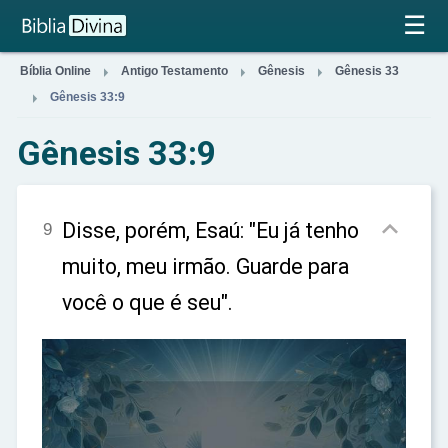
×
☰



Bíblia Online
Antigo Testamento
Gênesis
Gênesis 33

Gênesis 33:9
Gênesis 33:9

Disse, porém, Esaú: "Eu já tenho
9
muito, meu irmão. Guarde para
você o que é seu".