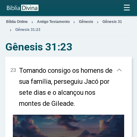
×
☰



Bíblia Online
Antigo Testamento
Gênesis
Gênesis 31

Gênesis 31:23
Gênesis 31:23

Tomando consigo os homens de
23
sua família, perseguiu Jacó por
sete dias e o alcançou nos
montes de Gileade.