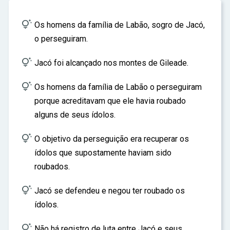
ar

Os homens da família de Labão, sogro de Jacó,
o perseguiram.

Jacó foi alcançado nos montes de Gileade.

Os homens da família de Labão o perseguiram
porque acreditavam que ele havia roubado
alguns de seus ídolos.

O objetivo da perseguição era recuperar os
ídolos que supostamente haviam sido
roubados.

Jacó se defendeu e negou ter roubado os
ídolos.

Não há registro de luta entre Jacó e seus